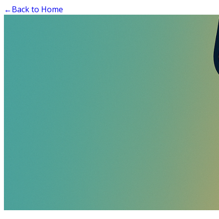
←
Back to Home