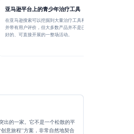
亚马逊平台上的青少年治疗工具
教育与治疗
MindW
在亚马逊搜索可以挖掘到大量治疗工具和套装，
并带有用户评价，但大多数产品并不是已经规划
像 Schol
好的、可直接开展的一整场活动。
织良好、
会情绪学
最突出的一家。它不是一个松散的平
创意旅程”方案，非常自然地契合